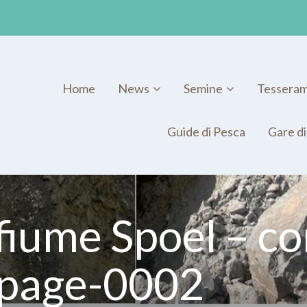
Home
News
Semine
Tessera
Guide di Pesca
Gare di
 fiume Spoel – c
_page-0002