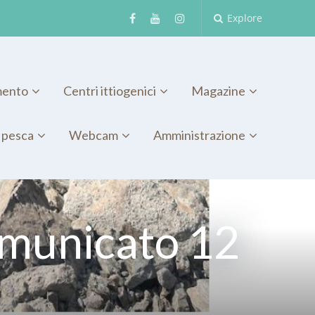
Explore
mento
Centri ittiogenici
Magazine
 pesca
Webcam
Amministrazione
omunicato 12