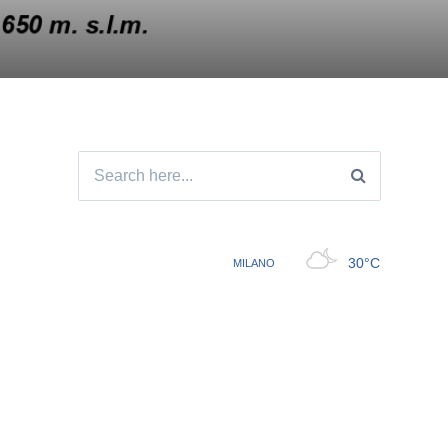
Search
for: