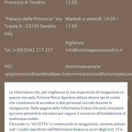
Provincia di Sondrio
12.00
"Palazzo della Provincia" Via
Martedì e venerdì: 14.00 /
Trieste 8 - 23100 Sondrio -
17.00
Italy
Vigilanza:
Tel. (+39) 0342 217 257
info@unionepescasondrio.it
PEC:
Amministrazione:
upsprovinciadisondrio@pec.it
amministrazione@unionepescaso
Codice Fiscale: 93003690141
Ufficio tecnico:
La informiamo che, per migliorare la sua esperienza di navigazione su
tecnico@unionepescasondrio.it
questo sito web, l’Unione Pesca Sportiva utilizza diversi tipi di cookie
che consentono di accedere a dati personali raccolti durante la
navigazione. Nella pagina della Informativa Estesa che può consultare
qui sono presenti le istruzioni per negare il consenso all'installazione di
Informazioni:
qualunque cookie.
info@unionepescasondrio.it
Cliccando su "ACCETTA" o continuando la navigazione, saranno attivati
tutti i cookie specificati nell'Informativa Estesa ai sensi degli artt. 13 e