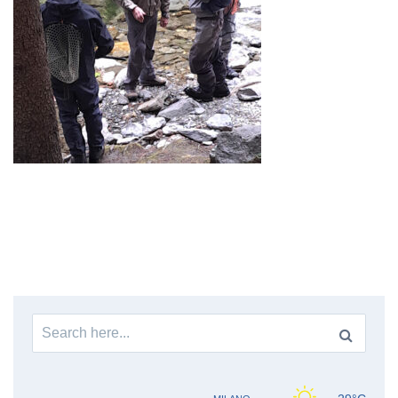
Search
for: