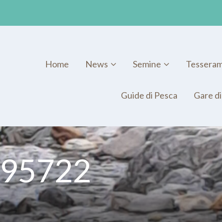
Home
News
Semine
Tessera
Guide di Pesca
Gare di
-095722