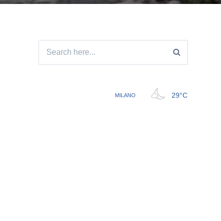
Search
for: