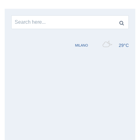
Search
for: