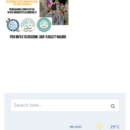
Search
for: