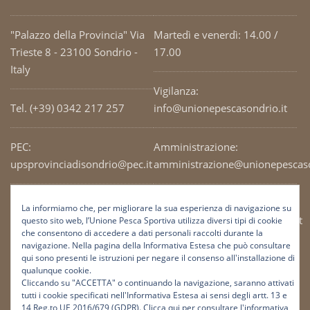
"Palazzo della Provincia" Via
Martedì e venerdì: 14.00 /
Trieste 8 - 23100 Sondrio -
17.00
Italy
Vigilanza:
Tel. (+39) 0342 217 257
info@unionepescasondrio.it
PEC:
Amministrazione:
upsprovinciadisondrio@pec.it
amministrazione@unionepescaso
Codice Fiscale: 93003690141
Ufficio tecnico:
La informiamo che, per migliorare la sua esperienza di navigazione su
tecnico@unionepescasondrio.it
questo sito web, l’Unione Pesca Sportiva utilizza diversi tipi di cookie
che consentono di accedere a dati personali raccolti durante la
navigazione. Nella pagina della Informativa Estesa che può consultare
qui sono presenti le istruzioni per negare il consenso all'installazione di
Informazioni:
qualunque cookie.
info@unionepescasondrio.it
Cliccando su "ACCETTA" o continuando la navigazione, saranno attivati
tutti i cookie specificati nell'Informativa Estesa ai sensi degli artt. 13 e
14 Reg.to UE 2016/679 (GDPR).
Clicca qui per consultare l'informativa