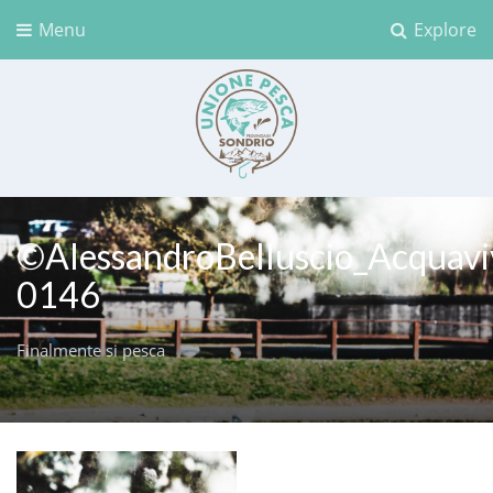
Menu
Explore
Unione Pesca Sondrio
©AlessandroBelluscio_Acquavi
0146
Finalmente si pesca