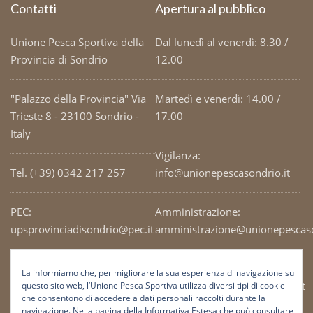
Contatti
Apertura al pubblico
Unione Pesca Sportiva della
Dal lunedì al venerdì: 8.30 /
Provincia di Sondrio
12.00
"Palazzo della Provincia" Via
Martedì e venerdì: 14.00 /
Trieste 8 - 23100 Sondrio -
17.00
Italy
Vigilanza:
Tel. (+39) 0342 217 257
info@unionepescasondrio.it
PEC:
Amministrazione:
upsprovinciadisondrio@pec.it
amministrazione@unionepescaso
Codice Fiscale: 93003690141
Ufficio tecnico:
La informiamo che, per migliorare la sua esperienza di navigazione su
tecnico@unionepescasondrio.it
questo sito web, l’Unione Pesca Sportiva utilizza diversi tipi di cookie
che consentono di accedere a dati personali raccolti durante la
navigazione. Nella pagina della Informativa Estesa che può consultare