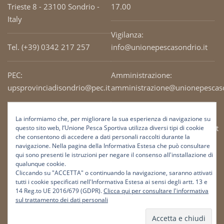
Trieste 8 - 23100 Sondrio -
17.00
Italy
Vigilanza:
Tel. (+39) 0342 217 257
info@unionepescasondrio.it
PEC:
Amministrazione:
upsprovinciadisondrio@pec.it
amministrazione@unionepescaso
Codice Fiscale: 93003690141
Ufficio tecnico:
La informiamo che, per migliorare la sua esperienza di navigazione su
tecnico@unionepescasondrio.it
questo sito web, l’Unione Pesca Sportiva utilizza diversi tipi di cookie
che consentono di accedere a dati personali raccolti durante la
navigazione. Nella pagina della Informativa Estesa che può consultare
qui sono presenti le istruzioni per negare il consenso all'installazione di
Informazioni:
qualunque cookie.
info@unionepescasondrio.it
Cliccando su "ACCETTA" o continuando la navigazione, saranno attivati
tutti i cookie specificati nell'Informativa Estesa ai sensi degli artt. 13 e
14 Reg.to UE 2016/679 (GDPR).
Clicca qui per consultare l'informativa
sul trattamento dei dati personali