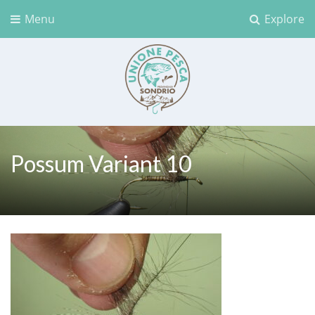
Menu
Explore
Unione Pesca Sondrio
Possum Variant 10