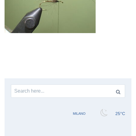
Search
for: