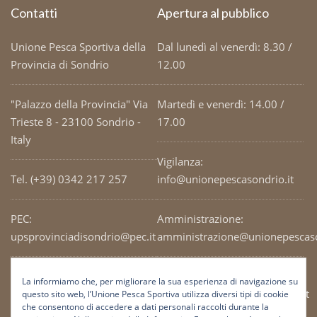
Contatti
Apertura al pubblico
Unione Pesca Sportiva della
Dal lunedì al venerdì: 8.30 /
Provincia di Sondrio
12.00
"Palazzo della Provincia" Via
Martedì e venerdì: 14.00 /
Trieste 8 - 23100 Sondrio -
17.00
Italy
Vigilanza:
Tel. (+39) 0342 217 257
info@unionepescasondrio.it
PEC:
Amministrazione:
upsprovinciadisondrio@pec.it
amministrazione@unionepescaso
Codice Fiscale: 93003690141
Ufficio tecnico:
La informiamo che, per migliorare la sua esperienza di navigazione su
tecnico@unionepescasondrio.it
questo sito web, l’Unione Pesca Sportiva utilizza diversi tipi di cookie
che consentono di accedere a dati personali raccolti durante la