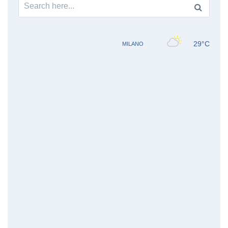
Search
for: