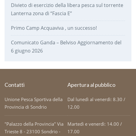
Divieto di esercizio della libera pesca sul torrente
Lanterna zona di “Fascia E”
Primo Camp Acquaviva , un successo!
Comunicato Ganda – Belviso Aggiornamento del
6 giugno 2026
Contatti
Apertura al pubblico
Unione Pesca Sportiva della
Dal lunedì al venerdì: 8.30 /
Provincia di Sondrio
12.00
"Palazzo della Provincia" Via
Martedì e venerdì: 14.00 /
Trieste 8 - 23100 Sondrio -
17.00