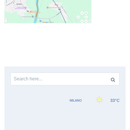
Search
for: