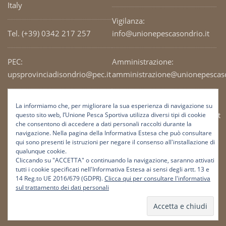
Italy
Vigilanza:
Tel. (+39) 0342 217 257
info@unionepescasondrio.it
PEC:
Amministrazione:
upsprovinciadisondrio@pec.it
amministrazione@unionepescaso
Codice Fiscale: 93003690141
Ufficio tecnico:
La informiamo che, per migliorare la sua esperienza di navigazione su
tecnico@unionepescasondrio.it
questo sito web, l’Unione Pesca Sportiva utilizza diversi tipi di cookie
che consentono di accedere a dati personali raccolti durante la
navigazione. Nella pagina della Informativa Estesa che può consultare
qui sono presenti le istruzioni per negare il consenso all'installazione di
Informazioni:
qualunque cookie.
info@unionepescasondrio.it
Cliccando su "ACCETTA" o continuando la navigazione, saranno attivati
tutti i cookie specificati nell'Informativa Estesa ai sensi degli artt. 13 e
14 Reg.to UE 2016/679 (GDPR).
Clicca qui per consultare l'informativa
sul trattamento dei dati personali