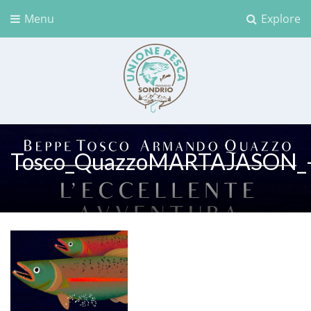
Menu
Explore
Unione Pesca Sondrio
Tosco_QuazzoMARTAJASON_-