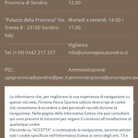
Provincia di Sondrio
12.00
"Palazzo della Provincia" Via
Martedì e venerdì: 14.00 /
Trieste 8 - 23100 Sondrio -
17.00
Italy
Vigilanza:
Tel. (+39) 0342 217 257
info@unionepescasondrio.it
PEC:
Amministrazione:
upsprovinciadisondrio@pec.it
amministrazione@unionepescaso
Codice Fiscale: 93003690141
Ufficio tecnico:
La informiamo che, per migliorare la sua esperienza di navigazione su
tecnico@unionepescasondrio.it
questo sito web, l’Unione Pesca Sportiva utilizza diversi tipi di cookie
che consentono di accedere a dati personali raccolti durante la
navigazione. Nella pagina della Informativa Estesa che può consultare
qui sono presenti le istruzioni per negare il consenso all'installazione di
Informazioni:
qualunque cookie.
info@unionepescasondrio.it
Cliccando su "ACCETTA" o continuando la navigazione, saranno attivati
tutti i cookie specificati nell'Informativa Estesa ai sensi degli artt. 13 e