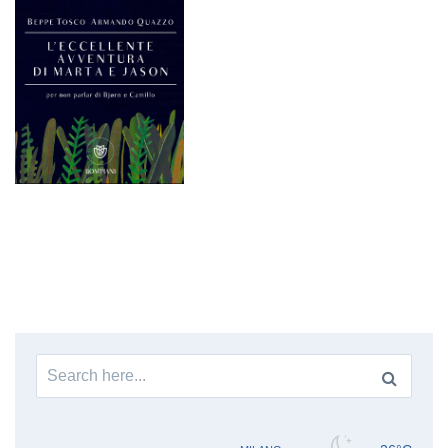
Search
for: