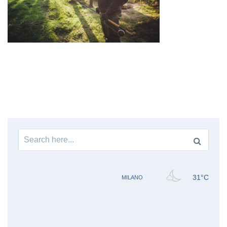
Search
for: