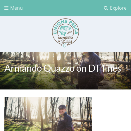
Menu
Explore
Unione Pesca Sondrio
Armando Quazzo on DT lines