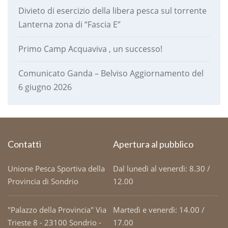
Divieto di esercizio della libera pesca sul torrente
Lanterna zona di “Fascia E”
Primo Camp Acquaviva , un successo!
Comunicato Ganda – Belviso Aggiornamento del
6 giugno 2026
Contatti
Apertura al pubblico
Unione Pesca Sportiva della
Dal lunedì al venerdì: 8.30 /
Provincia di Sondrio
12.00
"Palazzo della Provincia" Via
Martedì e venerdì: 14.00 /
Trieste 8 - 23100 Sondrio -
17.00