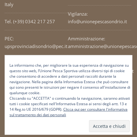
Italy
Vigilanza:
Tel. (+39) 0342 217 257
info@unionepescasondrio.it
PEC:
Amministrazione:
upsprovinciadisondrio@pec.it
amministrazione@unionepescaso
Codice Fiscale: 93003690141
Ufficio tecnico:
La informiamo che, per migliorare la sua esperienza di navigazione su
tecnico@unionepescasondrio.it
questo sito web, l’Unione Pesca Sportiva utilizza diversi tipi di cookie
che consentono di accedere a dati personali raccolti durante la
navigazione. Nella pagina della Informativa Estesa che può consultare
qui sono presenti le istruzioni per negare il consenso all'installazione di
Informazioni:
qualunque cookie.
info@unionepescasondrio.it
Cliccando su "ACCETTA" o continuando la navigazione, saranno attivati
tutti i cookie specificati nell'Informativa Estesa ai sensi degli artt. 13 e
14 Reg.to UE 2016/679 (GDPR).
Clicca qui per consultare l'informativa
sul trattamento dei dati personali