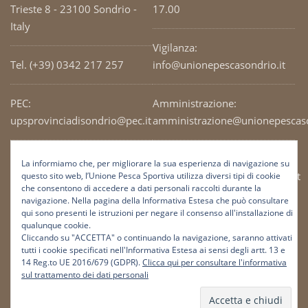
Trieste 8 - 23100 Sondrio -
17.00
Italy
Vigilanza:
Tel. (+39) 0342 217 257
info@unionepescasondrio.it
PEC:
Amministrazione:
upsprovinciadisondrio@pec.it
amministrazione@unionepescaso
Codice Fiscale: 93003690141
Ufficio tecnico:
La informiamo che, per migliorare la sua esperienza di navigazione su
tecnico@unionepescasondrio.it
questo sito web, l’Unione Pesca Sportiva utilizza diversi tipi di cookie
che consentono di accedere a dati personali raccolti durante la
navigazione. Nella pagina della Informativa Estesa che può consultare
qui sono presenti le istruzioni per negare il consenso all'installazione di
Informazioni:
qualunque cookie.
info@unionepescasondrio.it
Cliccando su "ACCETTA" o continuando la navigazione, saranno attivati
tutti i cookie specificati nell'Informativa Estesa ai sensi degli artt. 13 e
14 Reg.to UE 2016/679 (GDPR).
Clicca qui per consultare l'informativa
sul trattamento dei dati personali