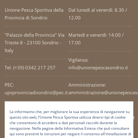
Unione Pesca Sportiva della
Dal lunedì al venerdì: 8.30 /
Provincia di Sondrio
12.00
"Palazzo della Provincia" Via
Martedì e venerdì: 14.00 /
Trieste 8 - 23100 Sondrio -
17.00
Italy
Vigilanza:
Tel. (+39) 0342 217 257
info@unionepescasondrio.it
PEC:
Amministrazione:
upsprovinciadisondrio@pec.it
amministrazione@unionepescaso
Codice Fiscale: 93003690141
Ufficio tecnico:
La informiamo che, per migliorare la sua esperienza di navigazione su
tecnico@unionepescasondrio.it
questo sito web, l’Unione Pesca Sportiva utilizza diversi tipi di cookie
che consentono di accedere a dati personali raccolti durante la
navigazione. Nella pagina della Informativa Estesa che può consultare
qui sono presenti le istruzioni per negare il consenso all'installazione di
Informazioni: