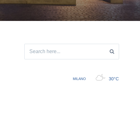
Search
for: