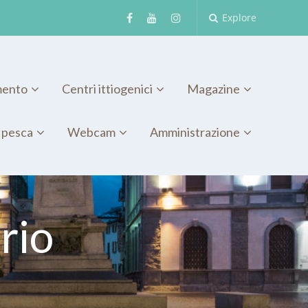
Explore
mento
Centri ittiogenici
Magazine
 pesca
Webcam
Amministrazione
rio