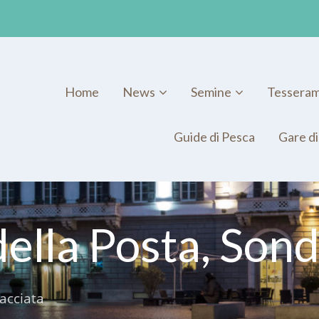
Home
News
Semine
Tessera
Guide di Pesca
Gare di
ella Posta, Sond
acciata