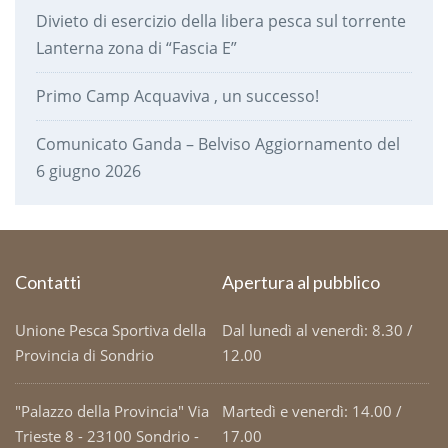
Divieto di esercizio della libera pesca sul torrente
Lanterna zona di “Fascia E”
Primo Camp Acquaviva , un successo!
Comunicato Ganda – Belviso Aggiornamento del
6 giugno 2026
Contatti
Apertura al pubblico
Unione Pesca Sportiva della
Dal lunedì al venerdì: 8.30 /
Provincia di Sondrio
12.00
"Palazzo della Provincia" Via
Martedì e venerdì: 14.00 /
Trieste 8 - 23100 Sondrio -
17.00