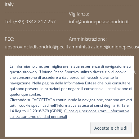
Italy
Vigilanza:
Tel. (+39) 0342 217 257
info@unionepescasondrio.it
PEC:
Amministrazione:
upsprovinciadisondrio@pec.it
amministrazione@unionepescaso
Codice Fiscale: 93003690141
Ufficio tecnico:
La informiamo che, per migliorare la sua esperienza di navigazione su
tecnico@unionepescasondrio.it
questo sito web, l’Unione Pesca Sportiva utilizza diversi tipi di cookie
che consentono di accedere a dati personali raccolti durante la
navigazione. Nella pagina della Informativa Estesa che può consultare
qui sono presenti le istruzioni per negare il consenso all'installazione di
Informazioni:
qualunque cookie.
info@unionepescasondrio.it
Cliccando su "ACCETTA" o continuando la navigazione, saranno attivati
tutti i cookie specificati nell'Informativa Estesa ai sensi degli artt. 13 e
14 Reg.to UE 2016/679 (GDPR).
Clicca qui per consultare l'informativa
sul trattamento dei dati personali