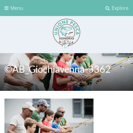
Menu
Explore
Unione Pesca Sondrio
©AB_Giochiavenna-3362