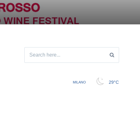
Search
for: