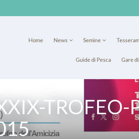
Home
News
Semine
Tessera
Guide di Pesca
Gare di
XXIX-TROFEO-P
015