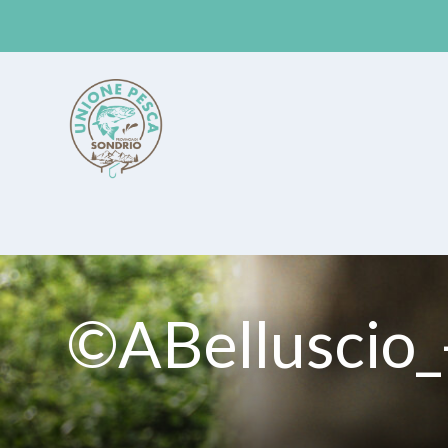
Unione Pesca Sondrio
©ABelluscio