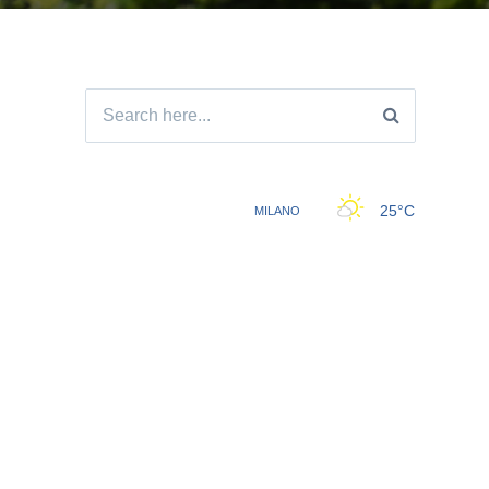
Search
for: