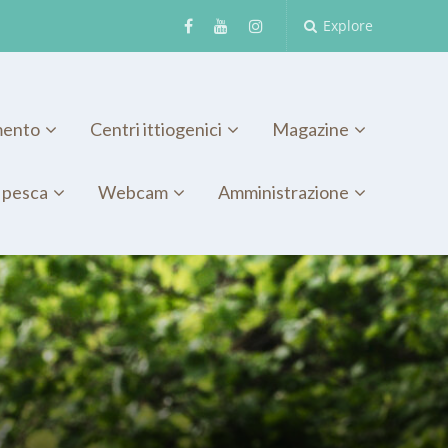
Explore
mento
Centri ittiogenici
Magazine
 pesca
Webcam
Amministrazione