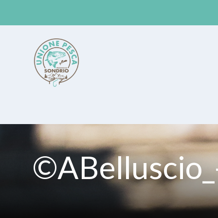
Unione Pesca Sondrio
©ABelluscio