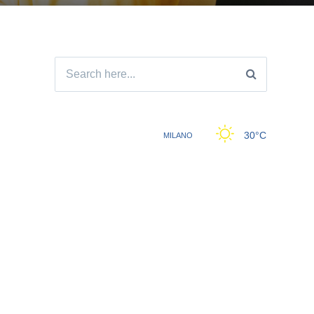
Search
for: