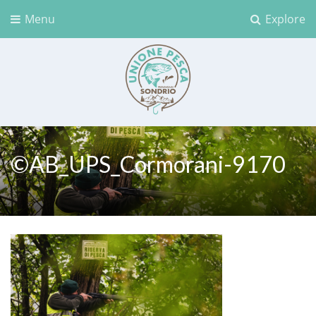
Menu
Explore
Unione Pesca Sondrio
©AB_UPS_Cormorani-9170