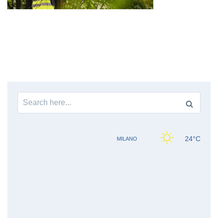
Search
for: