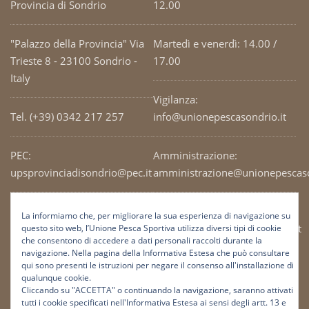
Provincia di Sondrio
12.00
"Palazzo della Provincia" Via
Martedì e venerdì: 14.00 /
Trieste 8 - 23100 Sondrio -
17.00
Italy
Vigilanza:
Tel. (+39) 0342 217 257
info@unionepescasondrio.it
PEC:
Amministrazione:
upsprovinciadisondrio@pec.it
amministrazione@unionepescaso
Codice Fiscale: 93003690141
Ufficio tecnico:
La informiamo che, per migliorare la sua esperienza di navigazione su
tecnico@unionepescasondrio.it
questo sito web, l’Unione Pesca Sportiva utilizza diversi tipi di cookie
che consentono di accedere a dati personali raccolti durante la
navigazione. Nella pagina della Informativa Estesa che può consultare
qui sono presenti le istruzioni per negare il consenso all'installazione di
Informazioni:
qualunque cookie.
info@unionepescasondrio.it
Cliccando su "ACCETTA" o continuando la navigazione, saranno attivati
tutti i cookie specificati nell'Informativa Estesa ai sensi degli artt. 13 e