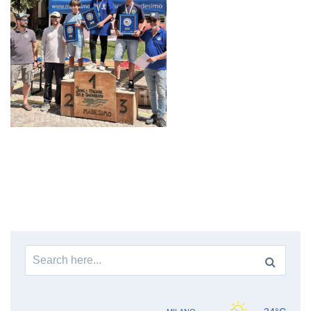
Search
for: