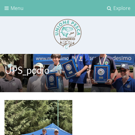
Menu
Explore
Unione Pesca Sondrio
UPS_podio-