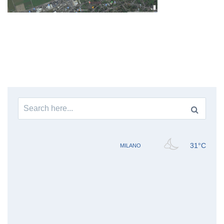
Search
for: