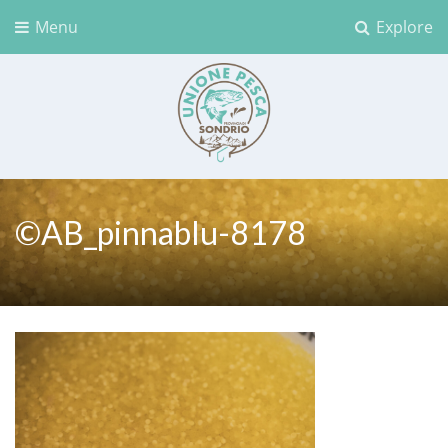
Menu
Explore
Unione Pesca Sondrio
©AB_pinnablu-8178