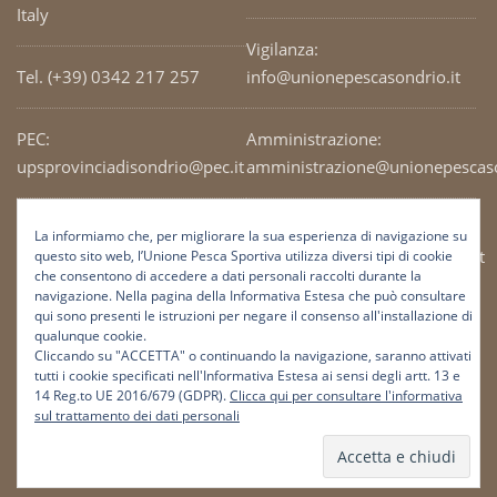
Italy
Vigilanza:
Tel. (+39) 0342 217 257
info@unionepescasondrio.it
PEC:
Amministrazione:
upsprovinciadisondrio@pec.it
amministrazione@unionepescaso
Codice Fiscale: 93003690141
Ufficio tecnico:
La informiamo che, per migliorare la sua esperienza di navigazione su
tecnico@unionepescasondrio.it
questo sito web, l’Unione Pesca Sportiva utilizza diversi tipi di cookie
che consentono di accedere a dati personali raccolti durante la
navigazione. Nella pagina della Informativa Estesa che può consultare
qui sono presenti le istruzioni per negare il consenso all'installazione di
Informazioni:
qualunque cookie.
info@unionepescasondrio.it
Cliccando su "ACCETTA" o continuando la navigazione, saranno attivati
tutti i cookie specificati nell'Informativa Estesa ai sensi degli artt. 13 e
14 Reg.to UE 2016/679 (GDPR).
Clicca qui per consultare l'informativa
sul trattamento dei dati personali