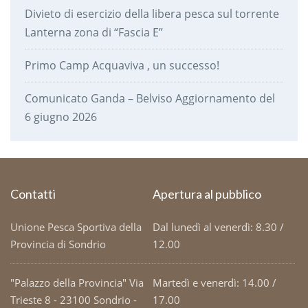
Divieto di esercizio della libera pesca sul torrente
Lanterna zona di “Fascia E”
Primo Camp Acquaviva , un successo!
Comunicato Ganda – Belviso Aggiornamento del
6 giugno 2026
Contatti
Apertura al pubblico
Unione Pesca Sportiva della
Dal lunedì al venerdì: 8.30 /
Provincia di Sondrio
12.00
"Palazzo della Provincia" Via
Martedì e venerdì: 14.00 /
Trieste 8 - 23100 Sondrio -
17.00