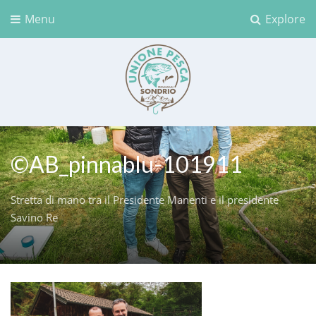
Menu
Explore
Unione Pesca Sondrio
©AB_pinnablu-101911
Stretta di mano tra il Presidente Manenti e il presidente
Savino Re