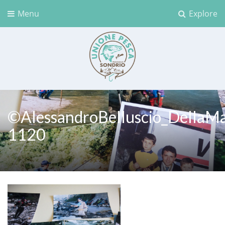
Menu
Explore
Unione Pesca Sondrio
©AlessandroBelluscio_DellaMa
1120