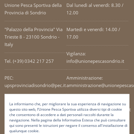
Unione Pesca Sportiva della
Dal lunedì al venerdì: 8.30 /
Provincia di Sondrio
12.00
"Palazzo della Provincia" Via
Martedì e venerdì: 14.00 /
Trieste 8 - 23100 Sondrio -
17.00
Italy
Vigilanza:
Tel. (+39) 0342 217 257
info@unionepescasondrio.it
PEC:
Amministrazione:
upsprovinciadisondrio@pec.it
amministrazione@unionepescaso
Codice Fiscale: 93003690141
Ufficio tecnico:
La informiamo che, per migliorare la sua esperienza di navigazione su
tecnico@unionepescasondrio.it
questo sito web, l’Unione Pesca Sportiva utilizza diversi tipi di cookie
che consentono di accedere a dati personali raccolti durante la
navigazione. Nella pagina della Informativa Estesa che può consultare
qui sono presenti le istruzioni per negare il consenso all'installazione di
Informazioni:
qualunque cookie.
info@unionepescasondrio.it