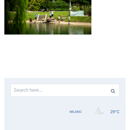
Search
for: