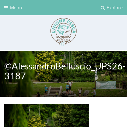
Menu
Explore
Unione Pesca Sondrio
©AlessandroBelluscio_UPS26-
3187