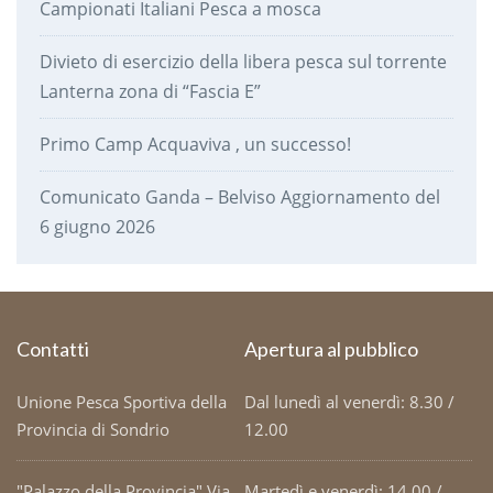
Campionati Italiani Pesca a mosca
Divieto di esercizio della libera pesca sul torrente
Lanterna zona di “Fascia E”
Primo Camp Acquaviva , un successo!
Comunicato Ganda – Belviso Aggiornamento del
6 giugno 2026
Contatti
Apertura al pubblico
Unione Pesca Sportiva della
Dal lunedì al venerdì: 8.30 /
Provincia di Sondrio
12.00
"Palazzo della Provincia" Via
Martedì e venerdì: 14.00 /