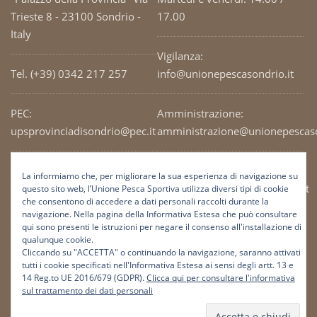
Trieste 8 - 23100 Sondrio -
17.00
Italy
Vigilanza:
Tel. (+39) 0342 217 257
info@unionepescasondrio.it
PEC:
Amministrazione:
upsprovinciadisondrio@pec.it
amministrazione@unionepescaso
Codice Fiscale: 93003690141
Ufficio tecnico:
La informiamo che, per migliorare la sua esperienza di navigazione su
tecnico@unionepescasondrio.it
questo sito web, l’Unione Pesca Sportiva utilizza diversi tipi di cookie
che consentono di accedere a dati personali raccolti durante la
navigazione. Nella pagina della Informativa Estesa che può consultare
qui sono presenti le istruzioni per negare il consenso all'installazione di
Informazioni:
qualunque cookie.
info@unionepescasondrio.it
Cliccando su "ACCETTA" o continuando la navigazione, saranno attivati
tutti i cookie specificati nell'Informativa Estesa ai sensi degli artt. 13 e
14 Reg.to UE 2016/679 (GDPR).
Clicca qui per consultare l'informativa
sul trattamento dei dati personali