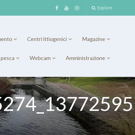
Explore
mento
Centri ittiogenici
Magazine
 pesca
Webcam
Amministrazione
5274_13772595