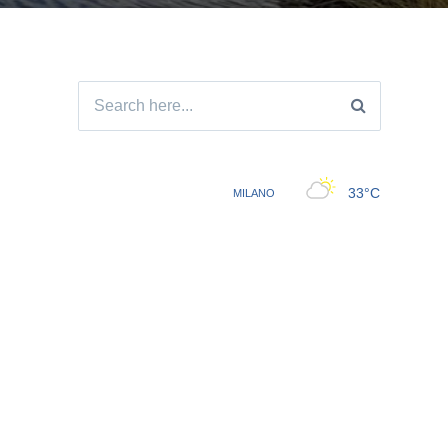
Search
for: