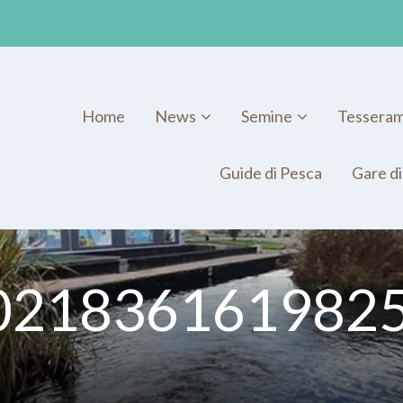
Home
News
Semine
Tessera
Guide di Pesca
Gare di
021836161982