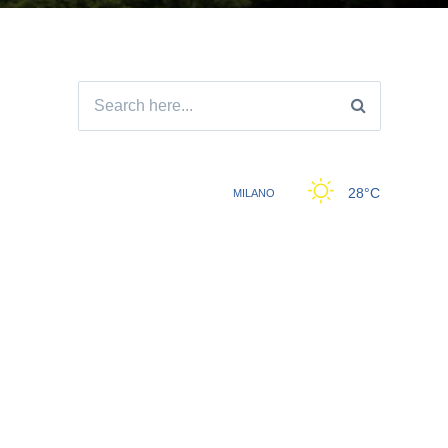
Search
for: