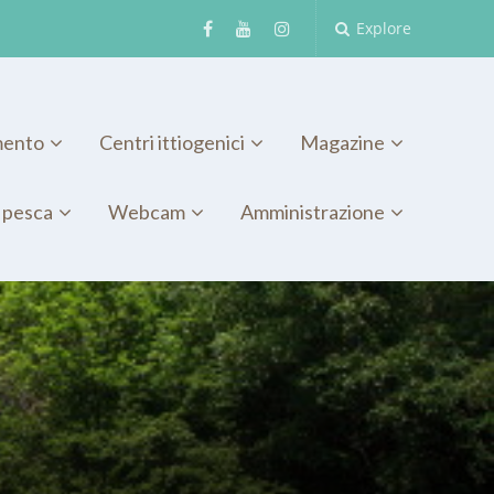
Explore
mento
Centri ittiogenici
Magazine
 pesca
Webcam
Amministrazione