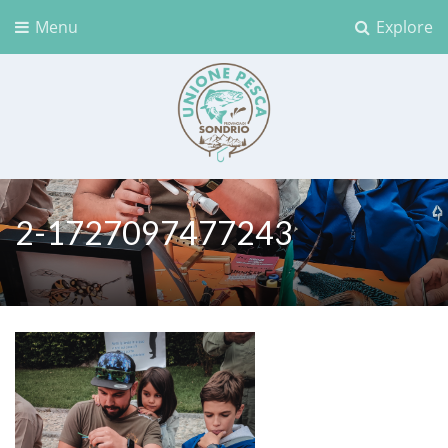
Menu
Explore
Unione Pesca Sondrio
2-1727097477243