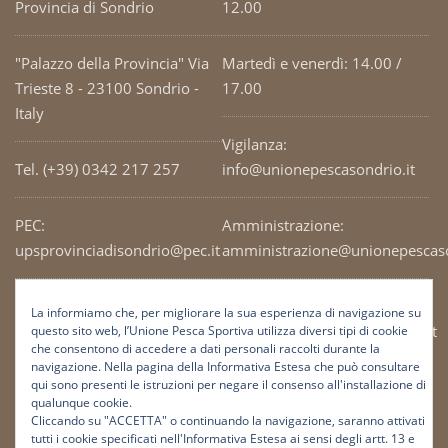
Provincia di Sondrio
12.00
"Palazzo della Provincia" Via
Martedì e venerdì: 14.00 /
Trieste 8 - 23100 Sondrio -
17.00
Italy
Vigilanza:
Tel. (+39) 0342 217 257
info@unionepescasondrio.it
PEC:
Amministrazione:
upsprovinciadisondrio@pec.it
amministrazione@unionepescaso
Codice Fiscale: 93003690141
Ufficio tecnico:
La informiamo che, per migliorare la sua esperienza di navigazione su
tecnico@unionepescasondrio.it
questo sito web, l’Unione Pesca Sportiva utilizza diversi tipi di cookie
che consentono di accedere a dati personali raccolti durante la
navigazione. Nella pagina della Informativa Estesa che può consultare
qui sono presenti le istruzioni per negare il consenso all'installazione di
Informazioni:
qualunque cookie.
info@unionepescasondrio.it
Cliccando su "ACCETTA" o continuando la navigazione, saranno attivati
tutti i cookie specificati nell'Informativa Estesa ai sensi degli artt. 13 e