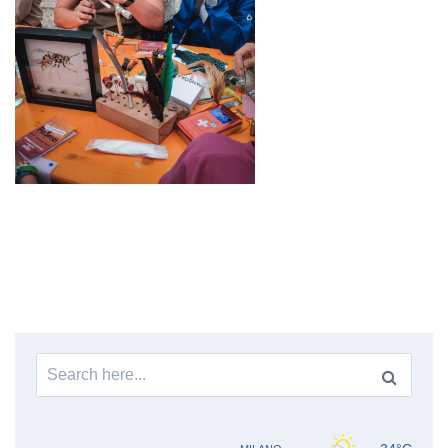
Search
for: