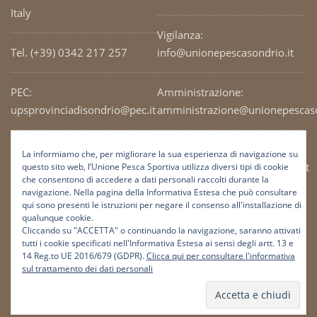
Italy
Vigilanza:
Tel. (+39) 0342 217 257
info@unionepescasondrio.it
PEC:
Amministrazione:
upsprovinciadisondrio@pec.it
amministrazione@unionepescaso
Codice Fiscale: 93003690141
Ufficio tecnico:
La informiamo che, per migliorare la sua esperienza di navigazione su
tecnico@unionepescasondrio.it
questo sito web, l’Unione Pesca Sportiva utilizza diversi tipi di cookie
che consentono di accedere a dati personali raccolti durante la
navigazione. Nella pagina della Informativa Estesa che può consultare
qui sono presenti le istruzioni per negare il consenso all'installazione di
Informazioni:
qualunque cookie.
info@unionepescasondrio.it
Cliccando su "ACCETTA" o continuando la navigazione, saranno attivati
tutti i cookie specificati nell'Informativa Estesa ai sensi degli artt. 13 e
14 Reg.to UE 2016/679 (GDPR).
Clicca qui per consultare l'informativa
sul trattamento dei dati personali