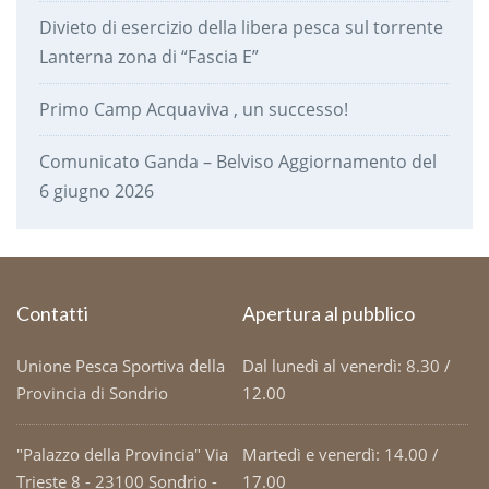
Divieto di esercizio della libera pesca sul torrente
Lanterna zona di “Fascia E”
Primo Camp Acquaviva , un successo!
Comunicato Ganda – Belviso Aggiornamento del
6 giugno 2026
Contatti
Apertura al pubblico
Unione Pesca Sportiva della
Dal lunedì al venerdì: 8.30 /
Provincia di Sondrio
12.00
"Palazzo della Provincia" Via
Martedì e venerdì: 14.00 /
Trieste 8 - 23100 Sondrio -
17.00