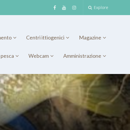
Explore
mento
Centri ittiogenici
Magazine
 pesca
Webcam
Amministrazione