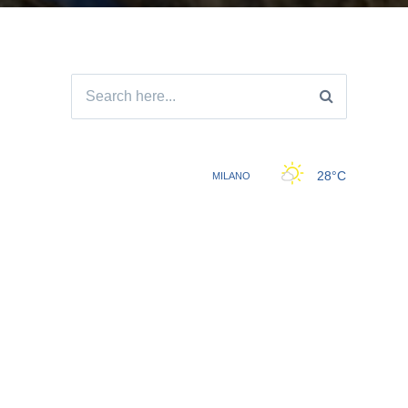
Search
for: