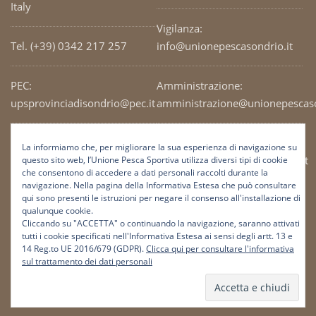
Italy
Vigilanza:
Tel. (+39) 0342 217 257
info@unionepescasondrio.it
PEC:
Amministrazione:
upsprovinciadisondrio@pec.it
amministrazione@unionepescaso
Codice Fiscale: 93003690141
Ufficio tecnico:
La informiamo che, per migliorare la sua esperienza di navigazione su
tecnico@unionepescasondrio.it
questo sito web, l’Unione Pesca Sportiva utilizza diversi tipi di cookie
che consentono di accedere a dati personali raccolti durante la
navigazione. Nella pagina della Informativa Estesa che può consultare
qui sono presenti le istruzioni per negare il consenso all'installazione di
Informazioni:
qualunque cookie.
info@unionepescasondrio.it
Cliccando su "ACCETTA" o continuando la navigazione, saranno attivati
tutti i cookie specificati nell'Informativa Estesa ai sensi degli artt. 13 e
14 Reg.to UE 2016/679 (GDPR).
Clicca qui per consultare l'informativa
sul trattamento dei dati personali