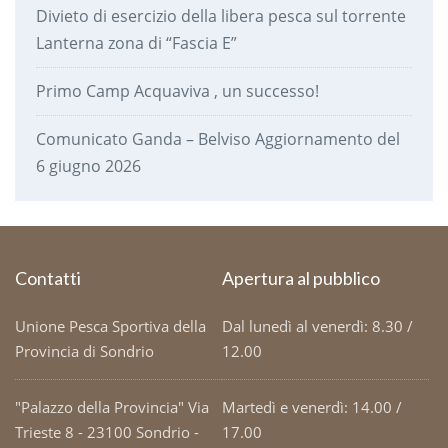
Divieto di esercizio della libera pesca sul torrente
Lanterna zona di “Fascia E”
Primo Camp Acquaviva , un successo!
Comunicato Ganda – Belviso Aggiornamento del
6 giugno 2026
Contatti
Apertura al pubblico
Unione Pesca Sportiva della
Dal lunedì al venerdì: 8.30 /
Provincia di Sondrio
12.00
"Palazzo della Provincia" Via
Martedì e venerdì: 14.00 /
Trieste 8 - 23100 Sondrio -
17.00